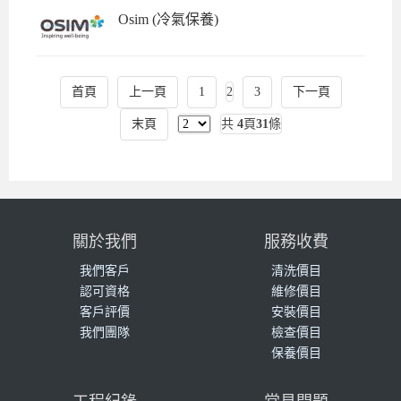
Osim (冷氣保養)
首頁
上一頁
1
2
3
下一頁
末頁
共
4
頁
31
條
關於我們
服務收費
我們客戶
清洗價目
認可資格
維修價目
客戶評價
安裝價目
我們團隊
檢查價目
保養價目