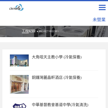
未營業
大角咀天主教小學 (冷氣保養)
銅鑼灣麗晶軒酒店 (冷氣保養)
中華基督教會基道中學(冷氣清洗)