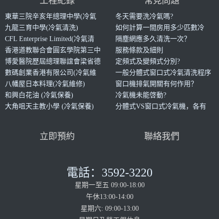
工程紀錄
常見問題
東華三院辛亥年總理中學(冷氣
冬天需要洗冷氣嗎?
清洗)
九龍三育中學(冷氣清洗)
如何計算一間房用多少匹數冷
CFL Enterprise Limited(冷氣清
氣?
隔塵網應多久清洗一次？
洗)
香港道教聯合會圓玄學院第三中
服務條款及細則
學(冷氣清洗)
博愛醫院歷屆總理聯誼會梁省德
定頻式及變頻式分別?
中學(冷氣清洗
數碼創業香港有限公司(冷氣維
一般分體式窗口式冷氣清洗程序
修)
八幡屋日本料理(冷氣維修)
是什麼?
窗口機排氣開關有何作用？
和興白花油 (冷氣保養)
冷氣機未能啓動?
大角咀天主教小學 (冷氣保養)
分體式VS窗口式冷氣機，各有
甚麼優缺點？
立即預約
聯絡我們
電話：3592-3220
星期一至五 09:00-18:00
午休13:00-14:00
星期六: 09:00-13:00