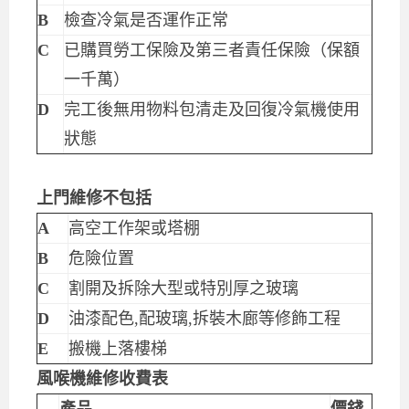
B
檢查冷氣是否運作正常
C
已購買勞工保險及第三者責任保險（保額
一千萬）
D
完工後無用物料包清走及回復冷氣機使用
狀態
上門維修不包括
A
高空工作架或塔棚
B
危險位置
C
割開及拆除大型或特別厚之玻璃
D
油漆配色,配玻璃,拆裝木廊等修飾工程
E
搬機上落樓梯
風喉機維修收費表
產品
價錢