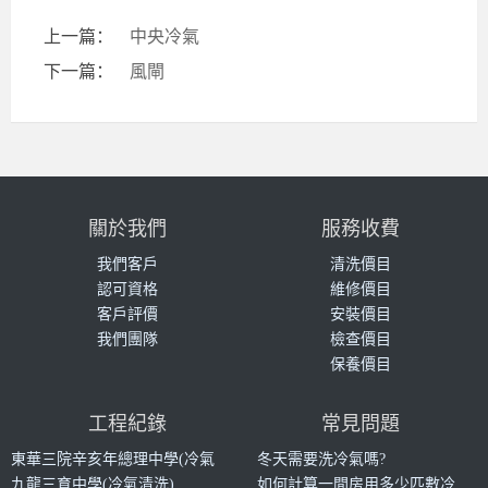
上一篇：
中央冷氣
下一篇：
風閘
關於我們
服務收費
我們客戶
清洗價目
認可資格
維修價目
客戶評價
安裝價目
我們團隊
檢查價目
保養價目
工程紀錄
常見問題
東華三院辛亥年總理中學(冷氣
冬天需要洗冷氣嗎?
清洗)
九龍三育中學(冷氣清洗)
如何計算一間房用多少匹數冷