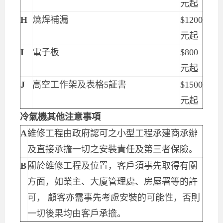
元起
H
燒焊補漏
$1200
元起
I
電子板
$800
元起
J
高空工作架及表格5証書
$1500
元起
冷氣機其他注意事項
A
維修工程由政府認可之小型工程承建商承辦
及直接承擔一切之安裝責任及第三者保險。
B
關於維修工程及位置，客戶須事先取得有關
方面，如業主、大廈管理處、房屋署等的許
可， 顧客亦需事先考慮安裝的可能性，否則
一切後果均由客戶承擔。