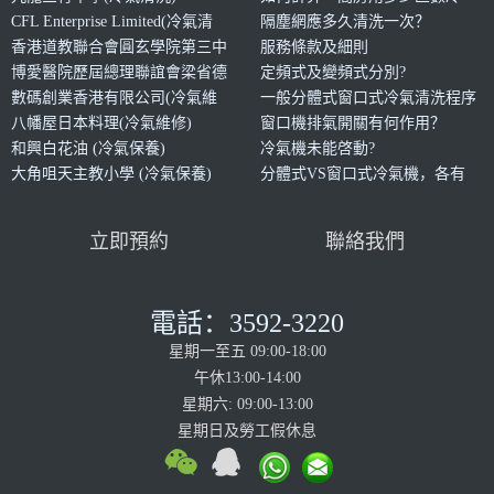
CFL Enterprise Limited(冷氣清
氣?
隔塵網應多久清洗一次？
洗)
香港道教聯合會圓玄學院第三中
服務條款及細則
學(冷氣清洗)
博愛醫院歷屆總理聯誼會梁省德
定頻式及變頻式分別?
中學(冷氣清洗
數碼創業香港有限公司(冷氣維
一般分體式窗口式冷氣清洗程序
修)
八幡屋日本料理(冷氣維修)
是什麼?
窗口機排氣開關有何作用？
和興白花油 (冷氣保養)
冷氣機未能啓動?
大角咀天主教小學 (冷氣保養)
分體式VS窗口式冷氣機，各有
甚麼優缺點？
立即預約
聯絡我們
電話：3592-3220
星期一至五 09:00-18:00
午休13:00-14:00
星期六: 09:00-13:00
星期日及勞工假休息